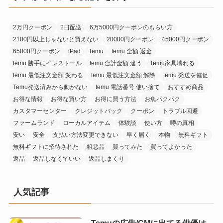
2万円クーポン
2日配送
6万5000円クーポンのもらい方
2100円以上じゃないと買えない
20000円クーポン
45000円クーポン
65000円クーポン
iPad
Temu
temu 全額 返金
temu 勝手にインストール
temu 合計金額 違う
Temu家具壊れる
temu 最低注文金額 変わる
temu 最低注文金額 解除
temu 発送を催促
Temu発送済みから動かない
temu 電話番号 使い捨て
おすすめ商品
お得な情報
お得な買い方
お得に買う方法
お魚パクパク
カスタマーセンター
クレジットバック
クーポン
トラブル回避
ファームランド
ローカルアイテム
体験談
使い方
噂の真相
安い
安全
支払い方法変更できない
早く届く
本物
無料ギフト
無料ギフトに招待された
粗悪品
買ってみた
買ってよかった
返品
返品しなくていい
返品しまくり
人気記事
Temuの広告/CMに出てる俳優は