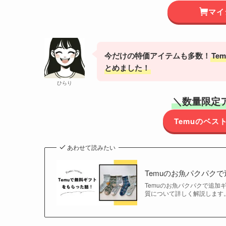
マイ
今だけの特価アイテムも多数！
Te
とめました！
ひらり
＼
数量限定
Temuのベ
あわせて読みたい
Temuのお魚パクパク
Temuのお魚パクパクで追
質について詳しく解説します