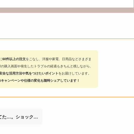
に
60件以上の注文
をこなし、洋服や家電、日用品などさまざま
際の購入画面や発生したトラブルの経過もきちんと残しながら、
安全な活用方法や気をつけたいポイント
をお届けしています。
のキャンペーンや仕様の変化も随時シェアしています！
てた…。ショック…