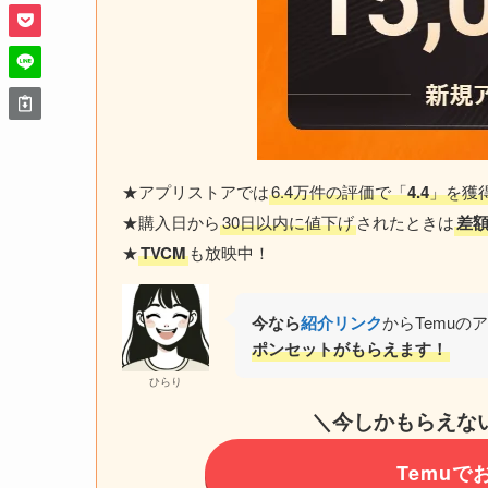
★アプリストアでは
6.4万件の評価で「
4.4
」を獲
★購入日から
30日以内に値下げ
されたときは
差
★
TVCM
も放映中！
今なら
紹介リンク
からTemuの
ポンセットがもらえます！
ひらり
＼今しかもらえな
Temu