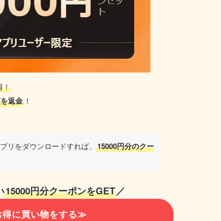
得！
額を返金
！
アプリをダウンロードすれば、
15000円分のクー
い
15000円分クーポンをGET
／
でお得に買い物をする≫