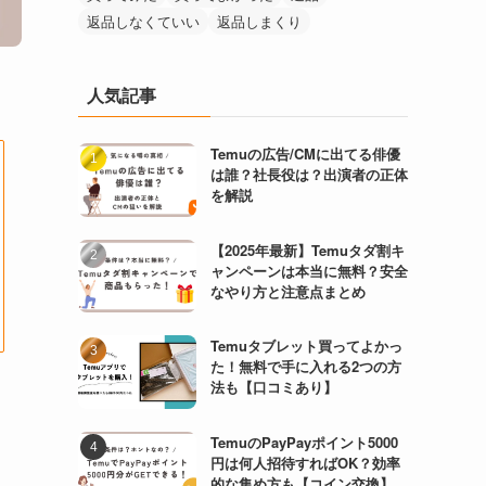
返品しなくていい
返品しまくり
人気記事
Temuの広告/CMに出てる俳優
は誰？社長役は？出演者の正体
を解説
【2025年最新】Temuタダ割キ
ャンペーンは本当に無料？安全
なやり方と注意点まとめ
Temuタブレット買ってよかっ
た！無料で手に入れる2つの方
法も【口コミあり】
TemuのPayPayポイント5000
円は何人招待すればOK？効率
的な集め方も【コイン交換】