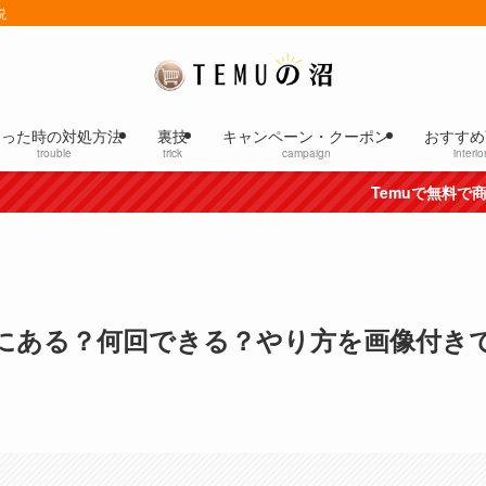
説
困った時の対処方法
裏技
キャンペーン・クーポン
おすすめ
trouble
trick
campaign
interio
Temuで無料で商品をGETする方
こにある？何回できる？やり方を画像付き