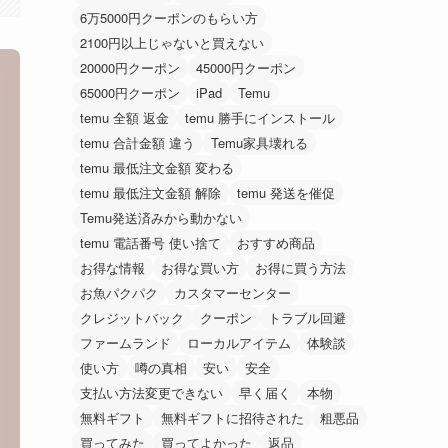
6万5000円クーポンのもらい方
2100円以上じゃないと買えない
20000円クーポン
45000円クーポン
65000円クーポン
iPad
Temu
temu 全額 返金
temu 勝手にインストール
temu 合計金額 違う
Temu家具壊れる
temu 最低注文金額 変わる
temu 最低注文金額 解除
temu 発送を催促
Temu発送済みから動かない
temu 電話番号 使い捨て
おすすめ商品
お得な情報
お得な買い方
お得に買う方法
お魚パクパク
カスタマーセンター
クレジットバック
クーポン
トラブル回避
ファームランド
ローカルアイテム
体験談
使い方
噂の真相
安い
安全
支払い方法変更できない
早く届く
本物
無料ギフト
無料ギフトに招待された
粗悪品
買ってみた
買ってよかった
返品